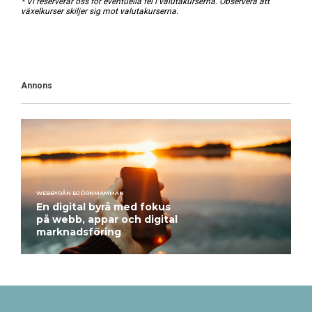
* Vi reserverar oss för eventuella fel i valutakurserna. Observera att
växelkurser skiljer sig mot valutakurserna.
Annons
WEBBYRÅN BJÖRNMAMMAN
En digital byrå med fokus
på webb, appar och digital
marknadsföring