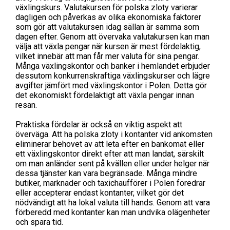
växlingskurs. Valutakursen för polska zloty varierar
dagligen och påverkas av olika ekonomiska faktorer
som gör att valutakursen idag sällan är samma som
dagen efter. Genom att övervaka valutakursen kan man
välja att växla pengar när kursen är mest fördelaktig,
vilket innebär att man får mer valuta för sina pengar.
Många växlingskontor och banker i hemlandet erbjuder
dessutom konkurrenskraftiga växlingskurser och lägre
avgifter jämfört med växlingskontor i Polen. Detta gör
det ekonomiskt fördelaktigt att växla pengar innan
resan.
Praktiska fördelar är också en viktig aspekt att
överväga. Att ha polska zloty i kontanter vid ankomsten
eliminerar behovet av att leta efter en bankomat eller
ett växlingskontor direkt efter att man landat, särskilt
om man anländer sent på kvällen eller under helger när
dessa tjänster kan vara begränsade. Många mindre
butiker, marknader och taxichaufförer i Polen föredrar
eller accepterar endast kontanter, vilket gör det
nödvändigt att ha lokal valuta till hands. Genom att vara
förberedd med kontanter kan man undvika olägenheter
och spara tid.