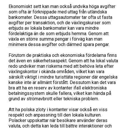
Ekonomiskt sett kan man också undvika höga avgifter
som ofta är förknippade med uttag från utländska
bankomater. Dessa uttagsautomater tar ofta ut fasta
avgifter per transaktion, och de växlingskurser som
erbjuds av lokala bankomater kan vara mindre
fördelaktiga än de som erbjuds hemma. Genom att
växla en större summa pengar i förväg kan man
minimera dessa avgifter och därmed spara pengar.
Förutom de praktiska och ekonomiska fördelarna finns
det även en säkerhetsaspekt. Genom att ha lokal valuta
redo undviker man riskerna med att behöva leta efter
växlingskontor i okända områden, vilket kan vara
särskilt viktigt i mindre turisttäta regioner där engelska
kanske inte är allmänt förstått. Dessutom kan det vara
bra att ha en reserv av kontanter ifall elektroniska
betalningssystem skulle fallera, vilket kan hända på
grund av strömavbrott eller tekniska problem.
Att ha polska zloty i kontanter visar också en viss
respekt och anpassning till den lokala kulturen.
Polacker uppskattar när besökare använder deras
valuta, och detta kan leda till bättre interaktioner och