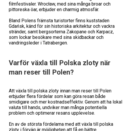
filmfestivaler. Wrocław, med sina många broar och
pittoreska öar, erbjuder en charmig atmosfär.
Bland Polens främsta turistorter finns kuststaden
Gdańsk, känd för sin historiska arkitektur och vackra
stränder, samt bergsorterna Zakopane och Karpacz,
som lockar besökare med sina skidbackar och
vandringsleder i Tatrabergen.
Varför växla till Polska zloty när
man reser till Polen?
Att växla till polska zloty innan man reser till Polen
erbjuder flera fördelar som kan göra resan både
smidigare och mer kostnadseffektiv. Genom att ha lokal
valuta till hands, undviker man många potentiella
problem och optimerar resans upplevelse.
En av de största fördelarna med att växla till polska
zloty i förväg är möjligheten att få en bättre