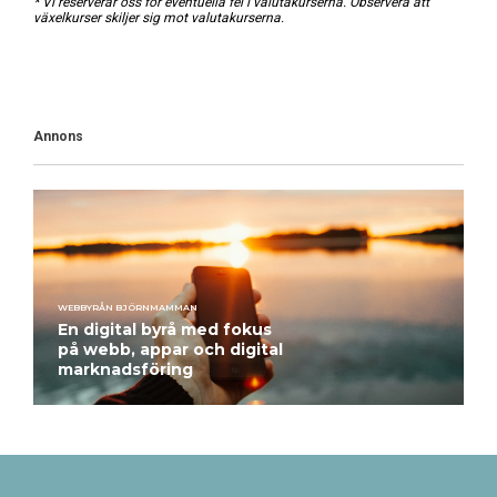
* Vi reserverar oss för eventuella fel i valutakurserna. Observera att
växelkurser skiljer sig mot valutakurserna.
Annons
WEBBYRÅN BJÖRNMAMMAN
En digital byrå med fokus
på webb, appar och digital
marknadsföring